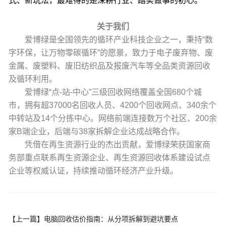
式、新玩法，最难得的是深耕行业、踏实做事的初心。
关于我们
爱博绿是全国领先的循环产业科技企业之一，秉持“数
字环保，让万物零碳循环”的愿景，致力于电子废弃物、废
金属、废塑料、废旧纺织品及报废汽车等全品类资源回收
及循环利用。
爱博绿“点-站-中心”三级回收网络覆盖全国680个城
市，拥有超37000名回收人员、4200个回收网点、340余个
中转站及14个分拣中心。网络前端连接数万个社区、200余
家B端企业，后端与38家拆解企业达成战略合作。
凭借在再生资源行业的杰出贡献，爱博绿荣获国家商
务部重点联系再生资源企业、再生资源回收体系建设试点
企业等权威认证，持续推动循环经济产业升级。
【上一篇】
电脑回收估价指南：从分项拆解到避坑要点