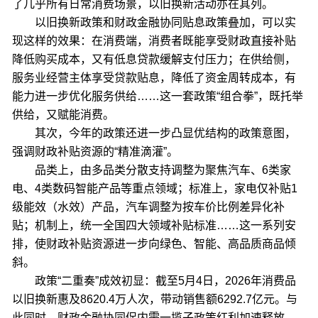
了几乎所有日常消费场景，以旧换新活动亦在其列。
以旧换新政策和财政金融协同贴息政策叠加，可以实
现这样的效果：在消费端，消费者既能享受财政直接补贴
降低购买成本，又有低息贷款缓解支付压力；在供给侧，
服务业经营主体享受贷款贴息，降低了资金周转成本，有
能力进一步优化服务供给……这一套政策“组合拳”，既托举
供给，又赋能消费。
其次，今年的政策还进一步凸显优结构的政策意图，
强调财政补贴资源的“精准滴灌”。
品类上，由多品类分散支持调整为聚焦汽车、6类家
电、4类数码智能产品等重点领域；标准上，家电仅补贴1
级能效（水效）产品，汽车调整为按车价比例差异化补
贴；机制上，统一全国四大领域补贴标准……这一系列安
排，使财政补贴资源进一步向绿色、智能、高品质商品倾
斜。
政策“二重奏”成效初显：截至5月4日，2026年消费品
以旧换新惠及8620.4万人次，带动销售额6292.7亿元。与
此同时，财政金融协同促内需一揽子政策红利加速释放，