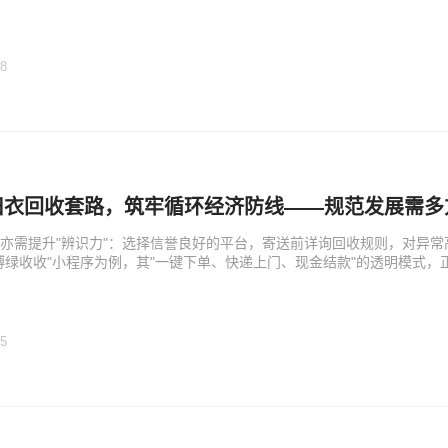
28
旧衣回收套路，筑牢循环经济防线——规范发展需多
亦需提升"辨识力"：选择信誉良好的平台，寄送前详询回收规则，对异
博绿收收"小程序为例，其"一键下单、快递上门、现金结款"的透明模式
25