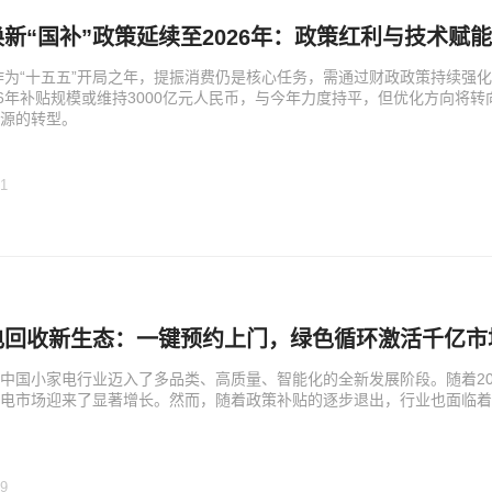
新“国补”政策延续至2026年：政策红利与技术赋
年作为“十五五”开局之年，提振消费仍是核心任务，需通过财政政策持续
26年补贴规模或维持3000亿元人民币，与今年力度持平，但优化方向将
源的转型。
21
电回收新生态：一键预约上门，绿色循环激活千亿市
中国小家电行业迈入了多品类、高质量、智能化的全新发展阶段。随着202
家电市场迎来了显著增长。然而，随着政策补贴的逐步退出，行业也面临着
19