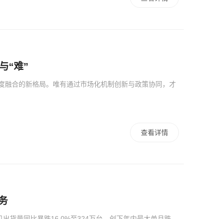
与“难”
深度融合的新格局。唯有通过市场化机制创新与政策协同，才
查看详情
务
出货量同比暴跌16.0%至324万台，创下年内最大单月跌