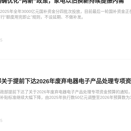
确优化“两新”政策，家电以旧换新持续提振内需​
2025年全年3000亿元国补资金分四批次投放，目前最后一轮国补资金正
实行“额度用完即止”规则，不设延期、不做补发。
15
部关于提前下达2026年废弃电器电子产品处理专项
政部提前下达了关于2026年废弃电器电子产品处理专项资金预算的通知，
补贴标准继续大幅下降，由2025年执行数50亿元调整至2026年预算数为
15