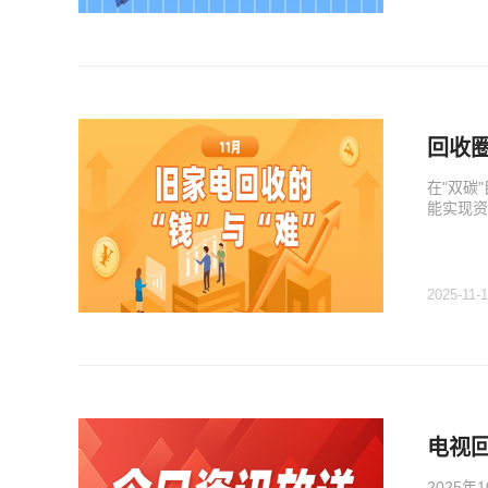
回收圈
在"双碳
能实现资
2025-11-
电视
2025