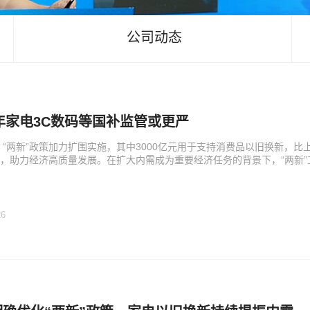
公司动态
6年家电3C数码等国补监管或更严
年，“两新”政策加力扩围实施，其中3000亿元用于支持消费品以旧换新，
，助力经济高质量发展。在扩大内需成为重要经济任务的背景下，“两新
26