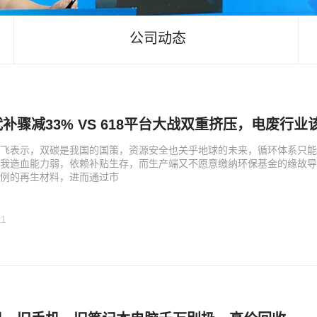
公司动态
补骤减33% VS 618平台大战双重挤压，电废行
飞表示，双碳是我国的国策，资源安全也关乎地球的未来，循环体系只能
我造血能力弱，依赖补贴生存，而生产端又不愿意缴纳环保基金的缘故导
例的再生材料，进而通过市
21