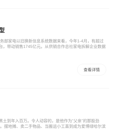
型
务部家电以旧换新信息系统数据来看，今年1-4月，有超过
万台，带动销售1745亿元。从供销合作总社家电拆解企业数据
查看详情
黑土到年入百万。令人动容的，是他作为“父亲”的那股劲
。摆地摊、卖二手物品、当搬运小工直到成为爱博绿哈尔滨