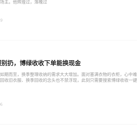
场主。他辉煌过，落魄过
19
服别扔，博绿收收下单能换现金
如期而至，换季整理收纳的需求大大增加。面对塞满衣物的衣柜，心中难
回收旧衣服​、换季回收的念头也不禁浮现，此刻只需要搜索博绿收收一
06