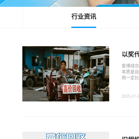
行业资讯
以奖代
爱博绿贠
本质是自
用一定比
2025-07-