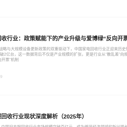
回收行业：政策赋能下的产业升级与爱博绿“反向开票
”战略与大规模设备更新政策的双重驱动下，中国家电回收行业正迎来历史性变
破2亿台，这一数据背后不仅是产业规模的扩张，更是行业从“散乱差”向
向开票”机制
29
回收行业现状深度解析（2025年）
年，中国旧衣服回收行业市场规模突破百亿元，成为循环经济领域的新兴增长