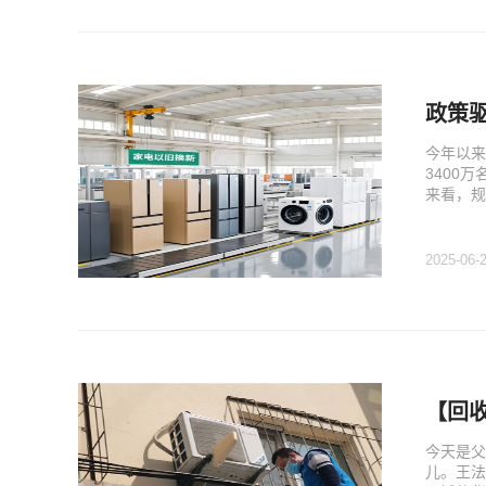
政策
今年以来
3400
来看，规
2025-06-
【回
今天是父
儿。王法