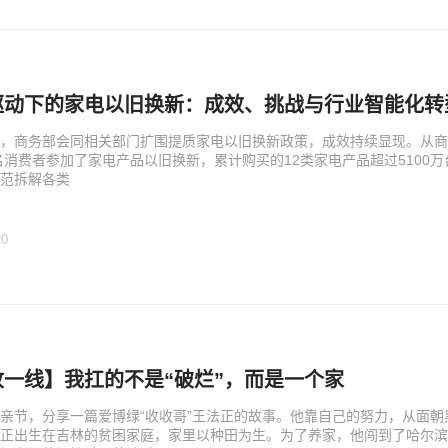
驱动下的家电以旧换新：成效、挑战与行业智能化转
，商务部会同相关部门扩围提质家电以旧换新政策，成效持续显现。从商
万名消费者参加了家电产品以旧换新，累计购买的12类家电产品超过5100
范拆解各类
20
收一线】我扛的不是“破烂”，而是一个家
亲节，分享一篇爱博绿“收收哥”王法正的故事。他靠自己的努力，从面朝
正出生在吉林的贫困家庭，家里以种田为生。为了养家，他闯到了哈尔滨