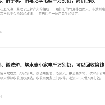
机、旧手机、旧笔记本电脑千万别扔，高价回收
心血来潮，整理了尘封许久的抽屉，一股陈旧的气息扑面而来。布满划痕
着再也不会响起的旋律。--来自后台一位庄先生的留言。
26
煲、微波炉、烧水壶小家电千万别扔，可以回收换钱
家里都有着小型的家电，例如电饭煲、吹风机、电风扇等等， 这些小家
以来博绿收收回收换钱。收收哥免费上门取件，物流2-3天后入库打钱。
24